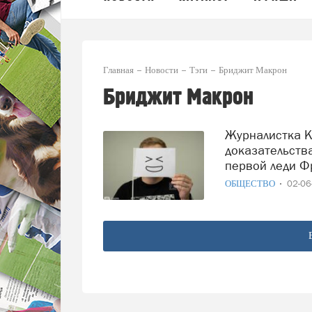
Главная
Новости
Тэги
Бриджит Макрон
Бриджит Макрон
Журналистка Кэндис Оуэнс заявила, что обладает
доказательств
первой леди Ф
ОБЩЕСТВО
02-0