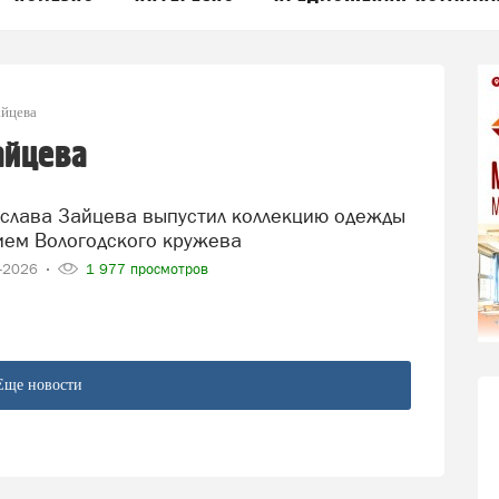
айцева
айцева
ием Вологодского кружева
5-2026
1 977 просмотров
Еще новости