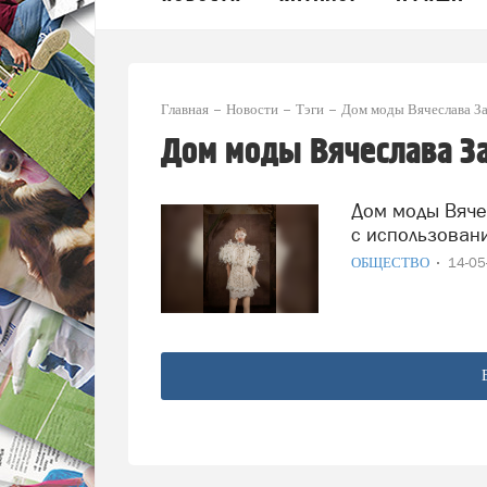
Главная
Новости
Тэги
Дом моды Вячеслава З
Дом моды Вячеслава З
Дом моды Вячеслава Зайцева выпустил коллекцию одежды
с использован
ОБЩЕСТВО
14-0