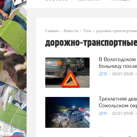
Главная
Новости
Тэги
дорожно-транспортные
дорожно-транспортные
В Вологодском округе пассажирка мотоцикла попала в
больницу посл
ДТП
29-07-2026
Трехлетняя девочка пострадала в ДТП на трассе М8 в
Сокольском ок
ДТП
22-07-2026