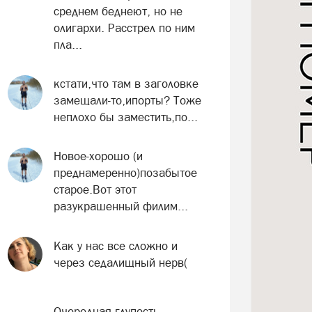
среднем беднеют, но не
олигархи. Расстрел по ним
пла...
кстати,что там в заголовке
замещали-то,ипорты? Тоже
неплохо бы заместить,по...
Новое-хорошо (и
преднамеренно)позабытое
старое.Вот этот
разукрашенный филим...
Как у нас все сложно и
через седалищный нерв(
Очередная глупость