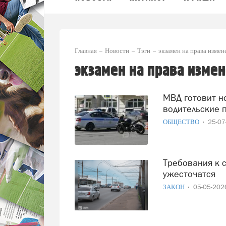
Главная
Новости
Тэги
экзамен на права измен
экзамен на права изме
МВД готовит новые правила проведения экзаменов на
водительские 
ОБЩЕСТВО
25-0
Требования к сдающим на водительские права в России
ужесточатся
ЗАКОН
05-05-20