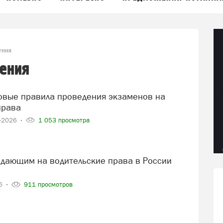
ения
нения
права
7-2026
1 053 просмотра
26
911 просмотров