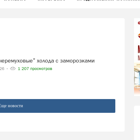
 "черемуховые" холода с заморозками
026
1 207 просмотров
Еще новости