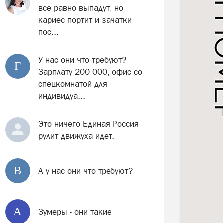
все равно выпадут, но
кариес портит и зачатки
пос...
У нас они что требуют?
Г
Зарплату 200 000, офис со
спецкомнатой для
индивидуа...
Это ничего Единая Россия
рулит движуха идет.
В
А у нас они что требуют?
A
Зумеры - они такие