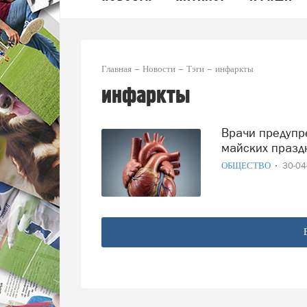
Главная
Новости
Тэги
инфаркты
инфаркты
Врачи предупреждают о всплеске инфарктов после
майских празд
ОБЩЕСТВО
30-0