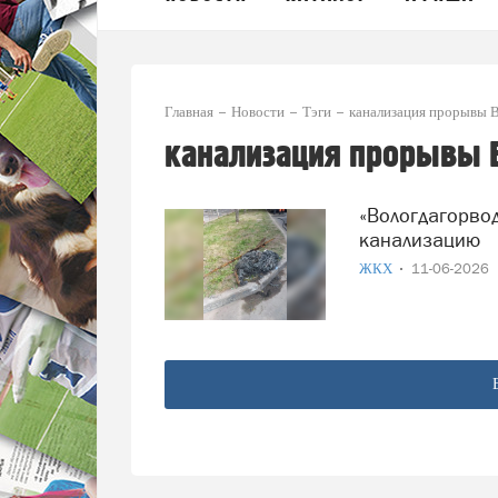
Главная
Новости
Тэги
канализация прорывы 
канализация прорывы 
«Вологдагорводоканал» показал, чем вологжане забивают
канализацию
ЖКХ
11-06-2026