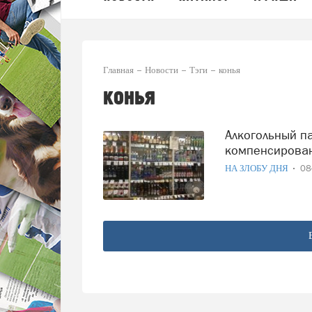
Главная
Новости
Тэги
конья
конья
Алкогольный парадокс России: провал водки и коньяка
компенсирован
НА ЗЛОБУ ДНЯ
08