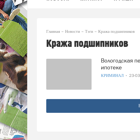
Главная
Новости
Тэги
Кража подшипников
Кража подшипников
Вологодская пенсионерка стала воровкой из-за долга по
ипотеке
КРИМИНАЛ
23-0