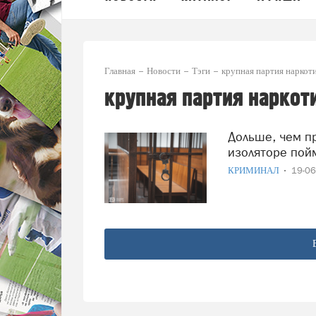
Главная
Новости
Тэги
крупная партия наркот
крупная партия наркот
Дольше, чем предполагалось, пробудет в вологодском
изоляторе пой
КРИМИНАЛ
19-0