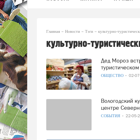
Главная
Новости
Тэги
культурно-туристическ
культурно-туристическ
Дед Мороз встретится с петербуржцами в культурно-
туристическом
ОБЩЕСТВО
02-0
Вологодский культурно‑туристический центр появится в
центре Северн
СОБЫТИЯ
22-05-