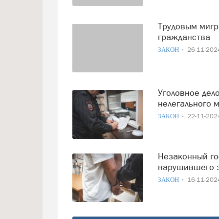
Трудовым мигрантам могут запретить получение ВНЖ и
гражданства
ЗАКОН
26-11-20
Уголовное дело завели на директора пилорамы из-за
нелегального 
ЗАКОН
22-11-20
Незаконный гость: в Череповце задержали иностранца,
нарушившего з
ЗАКОН
16-11-20