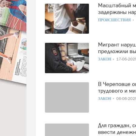
Масштабный миграционный рейд прошел в Череповце:
задержаны на
ПРОИСШЕСТВИЯ
Мигрант нарушил закон — вся семья за ним: в ГД
предложили вы
ЗАКОН
17-06-20
В Череповце оштрафовали мигрантов за нарушения
трудового и м
ЗАКОН
06-06-20
Для граждан, сообщивших о нарушениях мигрантов, хотят
ввести денеж