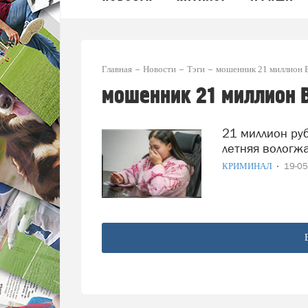
Главная
Новости
Тэги
мошенник 21 миллион 
мошенник 21 миллион 
21 миллион рублей передала мошеннику из Омска 16-
летняя вологж
КРИМИНАЛ
19-0