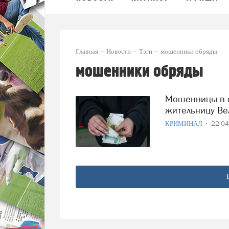
Главная
Новости
Тэги
мошенники обряды
мошенники обряды
Мошенницы в сговоре по очереди обчистили пожилую
жительницу Ве
КРИМИНАЛ
22-0