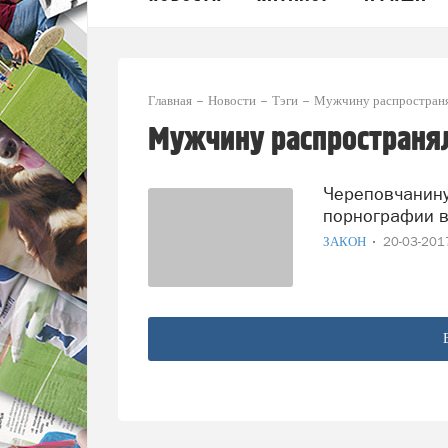
Главная
Новости
Тэги
Мужчину распростран
Мужчину распространя
Череповчанину грозит лишение свободы за размещение
порнографии в
ЗАКОН
20-03-20