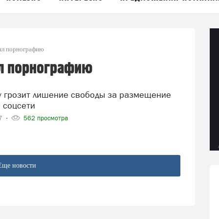
ял порнографию
л порнографию
 соцсети
17
562 просмотра
Еще новости