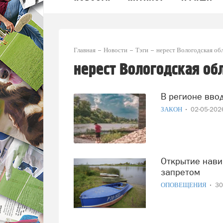
Главная
Новости
Тэги
нерест Вологодская об
нерест Вологодская об
В регионе вв
ЗАКОН
02-05-20
Открытие навигации совпало в регионе с нерестовым
запретом
ОПОВЕЩЕНИЯ
30