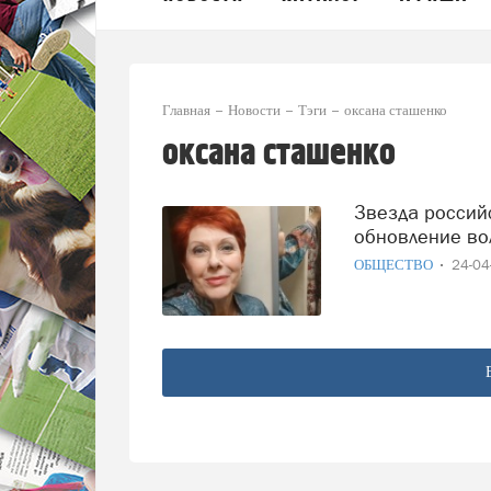
Главная
Новости
Тэги
оксана сташенко
оксана сташенко
Звезда российского кино Оксана Сташенко поддержала
обновление во
ОБЩЕСТВО
24-0