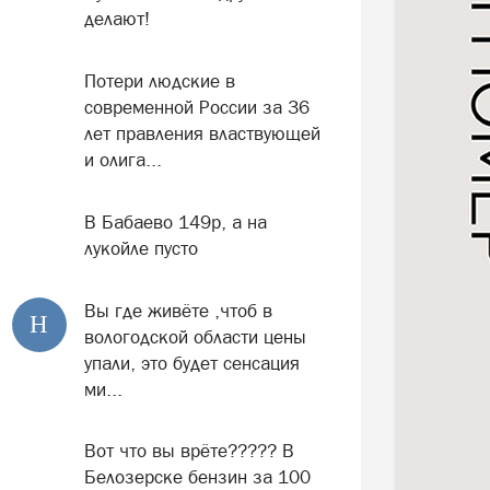
делают!
Потери людские в
современной России за 36
лет правления властвующей
и олига...
В Бабаево 149р, а на
лукойле пусто
Вы где живёте ,чтоб в
Н
вологодской области цены
упали, это будет сенсация
ми...
Вот что вы врёте????? В
Белозерске бензин за 100