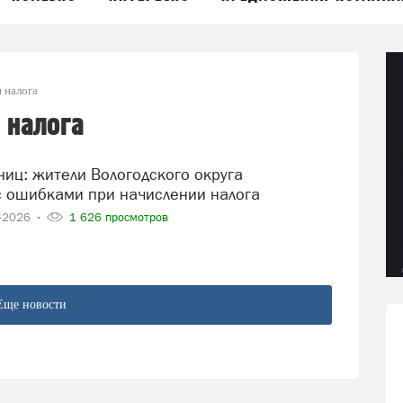
 налога
 налога
с ошибками при начислении налога
5-2026
1 626 просмотров
Еще новости