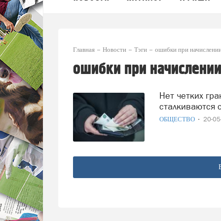
Главная
Новости
Тэги
ошибки при начислении
ошибки при начислении
Нет четких границ: жители Вологодского округа
сталкиваются 
ОБЩЕСТВО
20-0