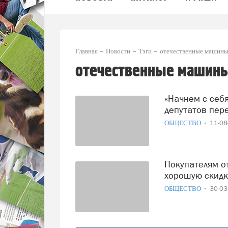
Главная
Новости
Тэги
отечественные машин
отечественные машин
«Начнем с себя»: председатель Госдумы Володин призвал
депутатов пер
ОБЩЕСТВО
11-0
Покупателям отечественных автомобилей пообещали
хорошую скидк
ОБЩЕСТВО
30-0