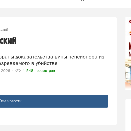
йский
ский
озреваемого в убийстве
5-2026
1 548 просмотров
Еще новости