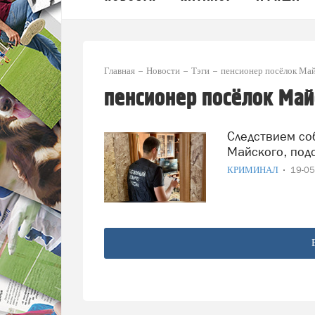
Главная
Новости
Тэги
пенсионер посёлок Ма
пенсионер посёлок Май
Следствием собраны доказательства вины пенсионера из
Майского, под
КРИМИНАЛ
19-0