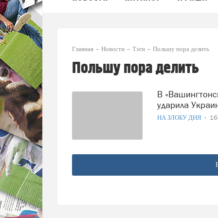
Главная
Новости
Тэги
Польшу пора делить
Польшу пора делить
В «Вашингтонском обкоме» признали, что по Польше
ударила Украи
НА ЗЛОБУ ДНЯ
16