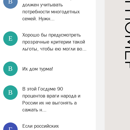
В
должен учитывать
потребности многодетных
семей. Нужн...
Хорошо бы предусмотреть
Е
прозрачные критерии такой
льготы, чтобы ею могли во...
В
Их дом турма!
В этой Госдуме 90
В
процентов враги народа и
России их не выгонять а
сажать н...
Если российских
Г