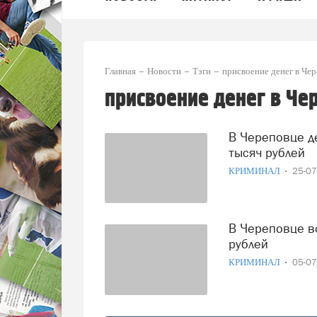
Главная
Новости
Тэги
присвоение денег в Че
присвоение денег в Че
В Череповце девушка-продавец продмага присвоила 70
тысяч рублей
КРИМИНАЛ
25-0
В Череповце водитель частной фирмы присвоил 40 тысяч
рублей
КРИМИНАЛ
05-0