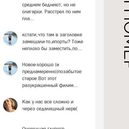
среднем беднеют, но не
олигархи. Расстрел по ним
пла...
кстати,что там в заголовке
замещали-то,ипорты? Тоже
неплохо бы заместить,по...
Новое-хорошо (и
преднамеренно)позабытое
старое.Вот этот
разукрашенный филим...
Как у нас все сложно и
через седалищный нерв(
Очередная глупость