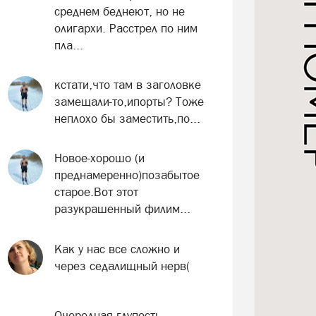
среднем беднеют, но не
олигархи. Расстрел по ним
пла...
кстати,что там в заголовке
замещали-то,ипорты? Тоже
неплохо бы заместить,по...
Новое-хорошо (и
преднамеренно)позабытое
старое.Вот этот
разукрашенный филим...
Как у нас все сложно и
через седалищный нерв(
Очередная глупость