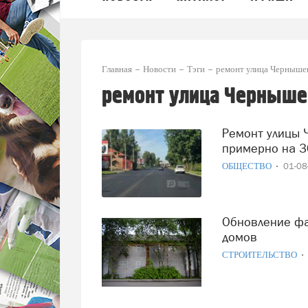
Главная
Новости
Тэги
ремонт улица Черныше
ремонт улица Черныше
Ремонт улицы Чернышевского в Вологде выполнен
примерно на 
ОБЩЕСТВО
01-0
Обновление фасадов в Вологде добралось до деревянных
домов
СТРОИТЕЛЬСТВО