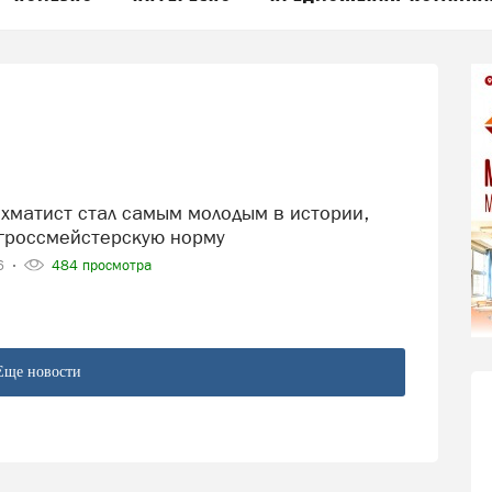
гроссмейстерскую норму
26
484 просмотра
Еще новости