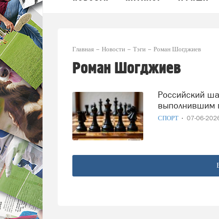
Главная
Новости
Тэги
Роман Шогджиев
Роман Шогджиев
Российский шахматист стал самым молодым в истории,
выполнившим 
СПОРТ
07-06-20