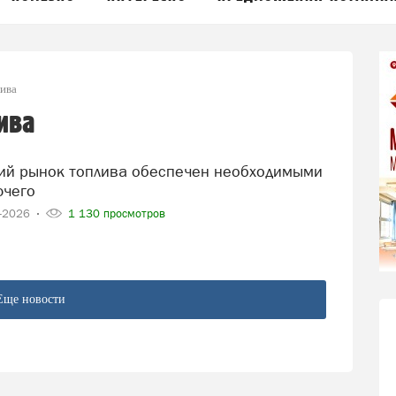
ива
ива
ючего
6-2026
1 130 просмотров
Еще новости