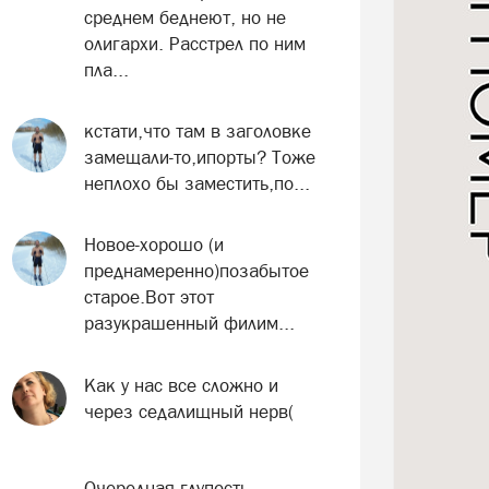
среднем беднеют, но не
олигархи. Расстрел по ним
пла...
кстати,что там в заголовке
замещали-то,ипорты? Тоже
неплохо бы заместить,по...
Новое-хорошо (и
преднамеренно)позабытое
старое.Вот этот
разукрашенный филим...
Как у нас все сложно и
через седалищный нерв(
Очередная глупость