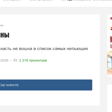
оны
оны
5-2026
2 276 просмотров
Еще новости