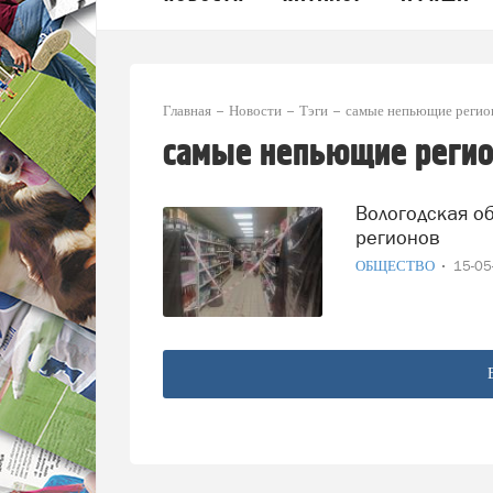
Главная
Новости
Тэги
самые непьющие реги
самые непьющие реги
Вологодская область не вошла в список самых непьющих
регионов
ОБЩЕСТВО
15-0