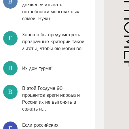
В
должен учитывать
потребности многодетных
семей. Нужн...
Хорошо бы предусмотреть
Е
прозрачные критерии такой
льготы, чтобы ею могли во...
В
Их дом турма!
В этой Госдуме 90
В
процентов враги народа и
России их не выгонять а
сажать н...
Если российских
Г