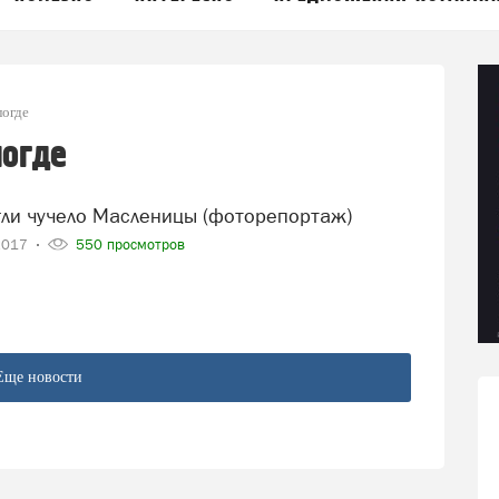
логде
логде
жгли чучело Масленицы (фоторепортаж)
2017
550 просмотров
Еще новости