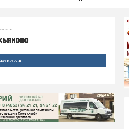
кьяново
кьяново
Еще новости