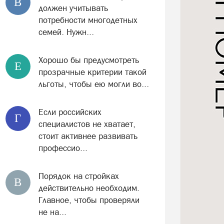
В
должен учитывать
потребности многодетных
семей. Нужн...
Хорошо бы предусмотреть
Е
прозрачные критерии такой
льготы, чтобы ею могли во...
Если российских
Г
специалистов не хватает,
стоит активнее развивать
профессио...
Порядок на стройках
В
действительно необходим.
Главное, чтобы проверяли
не на...