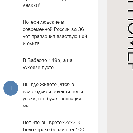
делают!
Потери людские в
современной России за 36
лет правления властвующей
и олига...
В Бабаево 149р, а на
лукойле пусто
Вы где живёте ,чтоб в
Н
вологодской области цены
упали, это будет сенсация
ми...
Вот что вы врёте????? В
Белозерске бензин за 100