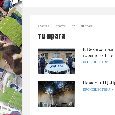
Главная
Новости
Тэги
тц прага
тц прага
В Вологде полицейский вынес два газовых баллона из
горящего ТЦ и
ПРОИСШЕСТВИЯ
Пожар в ТЦ «
ПРОИСШЕСТВИЯ