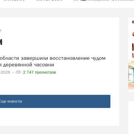
и
и
 деревянной часовни
7-2026
2 747 просмотров
Еще новости