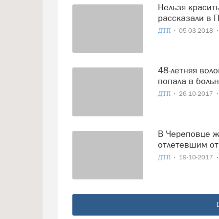
Нельзя краситься за рулем: про «женские» аварии
рассказали в 
ДТП
05-03-2018
48-летняя вологжанка вылетела на иномарке в кювет и
попала в боль
ДТП
26-10-2017
В Череповце женщину-водителя чуть не убило колесом,
отлетевшим от
ДТП
19-10-2017