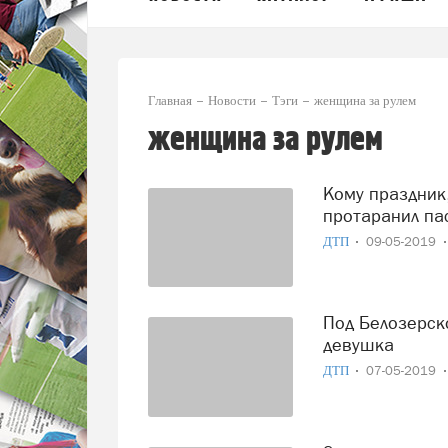
Главная
Новости
Тэги
женщина за рулем
женщина за рулем
Кому праздник, а кому ДТП: кроссовер череповчанки
протаранил па
ДТП
09-05-2019
Под Белозерском иномарка вылетела в кювет, пострадала
девушка
ДТП
07-05-2019