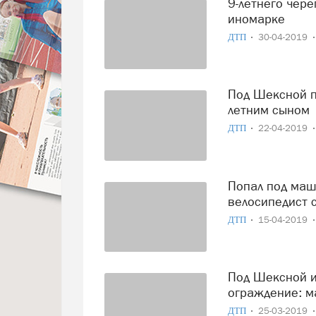
9-летнего череповчанина сбила на «зебре» пенсионерка на
иномарке
ДТП
30-04-2019
Под Шексной попала в аварию начинающая автоледи с 13-
летним сыном
ДТП
22-04-2019
Попал под машину и уехал: сбитый иномаркой
велосипедист 
ДТП
15-04-2019
Под Шексной иномарка разбилась о бетонное
ограждение: м
ДТП
25-03-2019