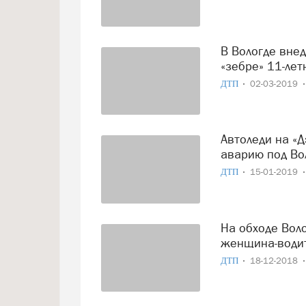
В Вологде внедорожник с женщиной за рулем сбил на
«зебре» 11-ле
ДТП
02-03-2019
Автоледи на «Дэу» выехала на встречную полосу и устроила
аварию под Во
ДТП
15-01-2019
На обходе Вологды в лобовом столкновении пострадала
женщина-водит
ДТП
18-12-2018