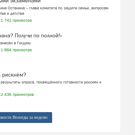
ыми экзаменами
ина Останина – глава комитета по защите семьи, вопросам
тва и детства
1 742 просмотра
ерана? Получи по полной!»
внесён в Госдуму
1 884 просмотра
, рискнём?
результаты опроса, посвящённого готовности россиян к
2 436 просмотров
овости Вологды за неделю