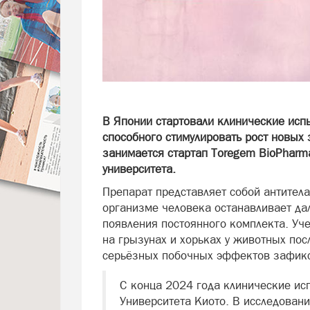
В Японии стартовали клинические исп
способного стимулировать рост новых 
занимается стартап Toregem BioPharm
университета.
Препарат представляет собой антител
организме человека останавливает д
появления постоянного комплекта. Уч
на грызунах и хорьках у животных пос
серьёзных побочных эффектов зафикс
С конца 2024 года клинические ис
Университета Киото. В исследован