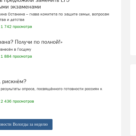
ыми экзаменами
ина Останина – глава комитета по защите семьи, вопросам
тва и детства
1 742 просмотра
ерана? Получи по полной!»
внесён в Госдуму
1 884 просмотра
, рискнём?
результаты опроса, посвящённого готовности россиян к
2 436 просмотров
овости Вологды за неделю