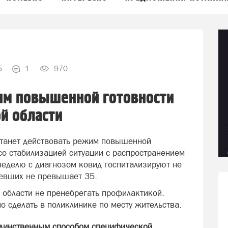
5
1
970
им повышенной готовности
й области
станет действовать режим повышенной
со стабилизацией ситуации с распространением
неделю с диагнозом ковид госпитализируют не
левших не превышает 35.
 области не пренебрегать профилактикой.
 сделать в поликлинике по месту жительства.
единственным способом специфической