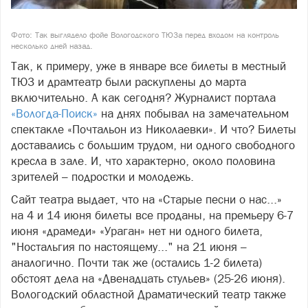
Фото: Так выглядело фойе Вологодского ТЮЗа перед входом на контроль
несколько дней назад.
Так, к примеру, уже в январе все билеты в местный
ТЮЗ и драмтеатр были раскуплены до марта
включительно. А как сегодня? Журналист портала
«Вологда-Поиск»
на днях побывал на замечательном
спектакле «Почтальон из Николаевки». И что? Билеты
доставались с большим трудом, ни одного свободного
кресла в зале. И, что характерно, около половина
зрителей – подростки и молодежь.
Сайт театра выдает, что на «Старые песни о нас...»
на 4 и 14 июня билеты все проданы, на премьеру 6-7
июня «драмеди» «Ураган» нет ни одного билета,
"Ностальгия по настоящему..." на 21 июня –
аналогично. Почти так же (остались 1-2 билета)
обстоят дела на «Двенадцать стульев» (25-26 июня).
Вологодский областной Драматический театр также