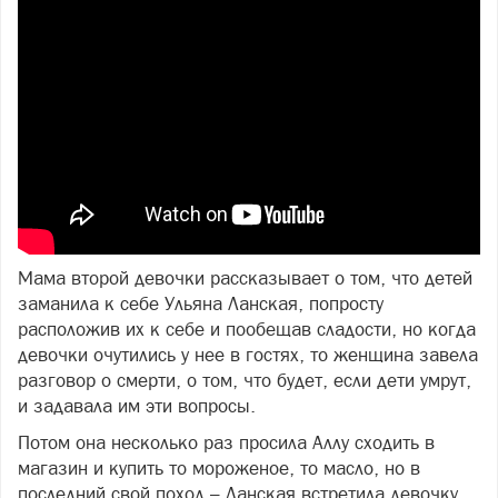
Мама второй девочки рассказывает о том, что детей
заманила к себе Ульяна Ланская, попросту
расположив их к себе и пообещав сладости, но когда
девочки очутились у нее в гостях, то женщина завела
разговор о смерти, о том, что будет, если дети умрут,
и задавала им эти вопросы.
Потом она несколько раз просила Аллу сходить в
магазин и купить то мороженое, то масло, но в
последний свой поход – Ланская встретила девочку