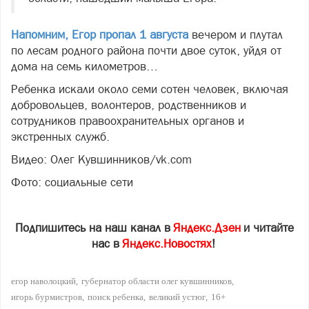
Напомним, Егор пропал 1 августа
вечером и плутал
по лесам родного района почти двое суток, уйдя от
дома на семь километров…
Ребенка искали около семи сотен человек, включая
добровольцев, волонтеров, родственников и
сотрудников правоохранительных органов и
экстренных служб.
Видео: Олег Кувшинников/vk.com
Фото: социальные сети
Подпишитесь на наш канал в
Яндекс.Дзен
и читайте
нас в
Яндекс.Новостях
!
егор наволоцкий
губернатор области олег кувшинников
игорь бурмистров
поиск ребенка
великий устюг
16+