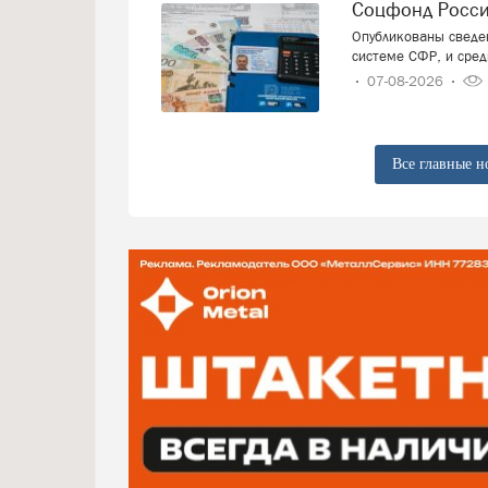
Соцфонд Росс
Опубликованы сведен
системе СФР, и сред
07-08-2026
Все главные н