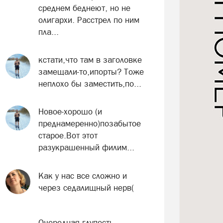
среднем беднеют, но не
олигархи. Расстрел по ним
пла...
кстати,что там в заголовке
замещали-то,ипорты? Тоже
неплохо бы заместить,по...
Новое-хорошо (и
преднамеренно)позабытое
старое.Вот этот
разукрашенный филим...
Как у нас все сложно и
через седалищный нерв(
Очередная глупость