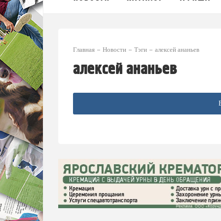
Главная
Новости
Тэги
алексей ананьев
алексей ананьев