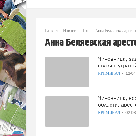
Главная
Новости
Тэги
Анна Беляевская аресто
Анна Беляевская аресто
Чиновница, задержанная за взятку в феврале, уволена в
связи с утрато
КРИМИНАЛ
12-0
Чиновница, возглавляющая департамент Вологодской
области, арес
КРИМИНАЛ
02-0