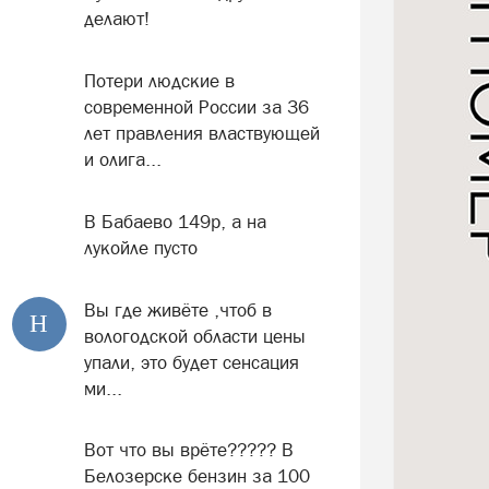
делают!
Потери людские в
современной России за 36
лет правления властвующей
и олига...
В Бабаево 149р, а на
лукойле пусто
Вы где живёте ,чтоб в
Н
вологодской области цены
упали, это будет сенсация
ми...
Вот что вы врёте????? В
Белозерске бензин за 100