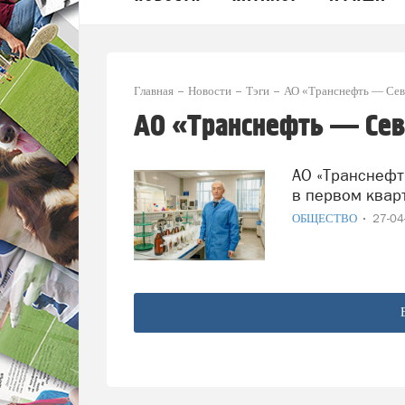
Главная
Новости
Тэги
АО «Транснефть — Сев
АО «Транснефть — Се
АО «Транснефть — Север» провело 11,5 тыс. исследований
в первом квар
ОБЩЕСТВО
27-0