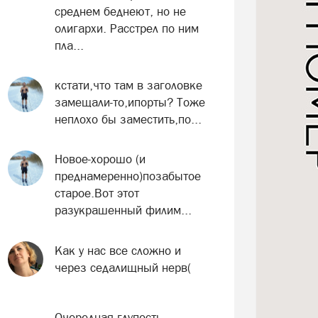
среднем беднеют, но не
олигархи. Расстрел по ним
пла...
кстати,что там в заголовке
замещали-то,ипорты? Тоже
неплохо бы заместить,по...
Новое-хорошо (и
преднамеренно)позабытое
старое.Вот этот
разукрашенный филим...
Как у нас все сложно и
через седалищный нерв(
Очередная глупость