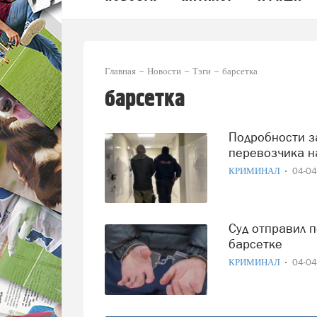
Главная
Новости
Тэги
барсетка
барсетка
Подробности захватывающей операции по ловле
перевозчика н
КРИМИНАЛ
04-0
Суд отправил под стражу жителя Сокола с наркотиками в
барсетке
КРИМИНАЛ
04-0