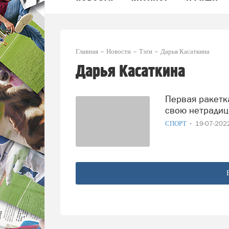
Главная
Новости
Тэги
Дарья Касаткина
Дарья Касаткина
Первая ракетка РФ Дарья Касаткина не стала скрывать
свою нетради
СПОРТ
19-07-20