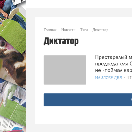
Главная
Новости
Тэги
Диктатор
Диктатор
Престарелый маразматик Джо Байден назвал
председателя 
не «поймал кар
НА ЗЛОБУ ДНЯ
17