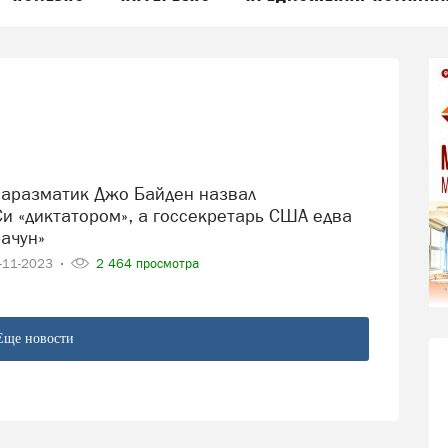
Си «диктатором», а госсекретарь США едва
ачун»
-11-2023
2 464 просмотра
Еще новости